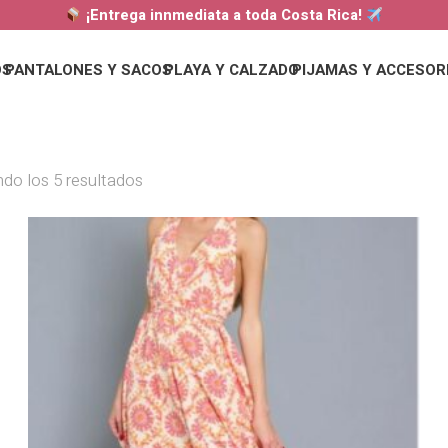
¡Entrega innmediata a toda Costa Rica!
OS
PANTALONES Y SACOS
PLAYA Y CALZADO
PIJAMAS Y ACCESOR
do los 5 resultados