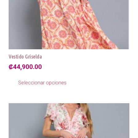
Vestido Griselda
₡
44,900.00
Este
producto
Seleccionar opciones
tiene
múltiples
variantes.
Las
opciones
se
pueden