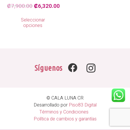
El
El
₡
7,900.00
₡
6,320.00
precio
precio
Este
Seleccionar
producto
original
actual
opciones
tiene
era:
es:
múltiples
₡7,900.00.
₡6,320.00.
variantes.
Las
opciones
se
Síguenos
pueden
elegir
en
la
página
© CALA LUNA CR
de
Desarrollado por
Piso83 Digital
producto
Términos y Condiciones
Política de cambios y garantías