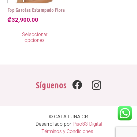
Top Garotas Estampado Flora
₡
32,900.00
Este
Seleccionar
producto
opciones
tiene
múltiples
variantes.
Las
opciones
se
Síguenos
pueden
elegir
en
la
página
© CALA LUNA CR
de
Desarrollado por
Piso83 Digital
producto
Términos y Condiciones