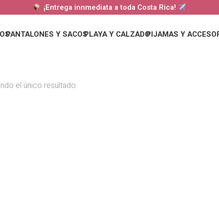
¡Entrega innmediata a toda Costa Rica!
DOS
PANTALONES Y SACOS
PLAYA Y CALZADO
PIJAMAS Y ACCESO
ndo el único resultado