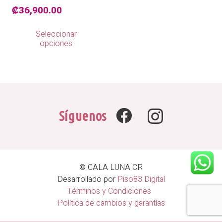
₡
36,900.00
Este
Seleccionar
producto
opciones
tiene
múltiples
variantes.
Las
opciones
se
Síguenos
pueden
elegir
en
la
página
© CALA LUNA CR
de
Desarrollado por
Piso83 Digital
producto
Términos y Condiciones
Política de cambios y garantías