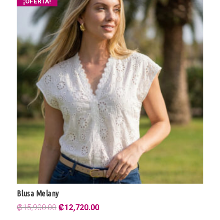
¡OFERTA!
Blusa Melany
El
El
₡
15,900.00
₡
12,720.00
precio
precio