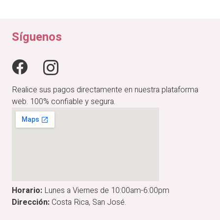
original
actual
era:
es:
₡15,900.00.
₡12,720.00.
Síguenos
Realice sus pagos directamente en nuestra plataforma
web. 100% confiable y segura.
Horario:
Lunes a Viernes de 10:00am-6:00pm
Dirección:
Costa Rica, San José.