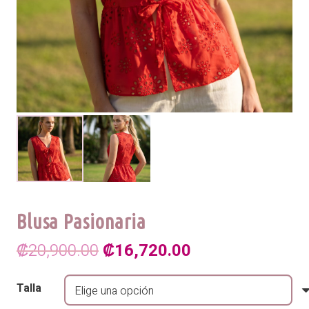
Blusa Pasionaria
El
El
₡
20,900.00
₡
16,720.00
precio
precio
Talla
original
actual