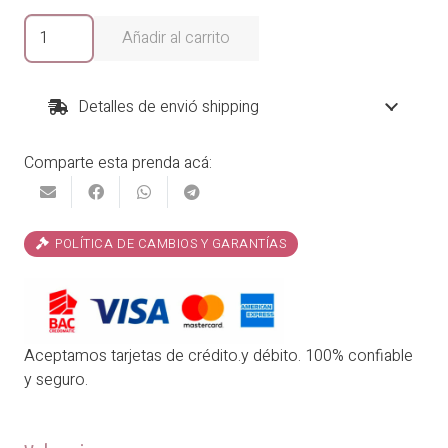
era:
es:
Blusa
Añadir al carrito
Pasionaria
₡20,900.00.
₡16,720.00.
cantidad
Detalles de envió shipping
Comparte esta prenda acá:
POLÍTICA DE CAMBIOS Y GARANTÍAS
Aceptamos tarjetas de crédito.y débito. 100% confiable
y seguro.