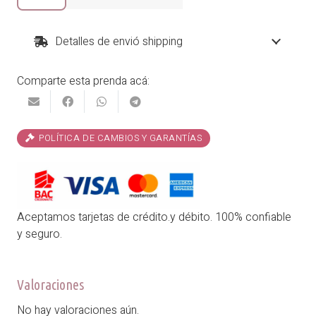
de
Mano
en
Detalles de envió shipping
Lona
cantidad
Comparte esta prenda acá:
POLÍTICA DE CAMBIOS Y GARANTÍAS
Aceptamos tarjetas de crédito.y débito. 100% confiable
y seguro.
Valoraciones
No hay valoraciones aún.