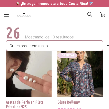
¡Entrega innmediata a toda Costa Rica!
26
Mostrando los 10 resultados
¡OFERTA!
Aretes de Perla en Plata
Blusa Bellamy
Esterlina 925