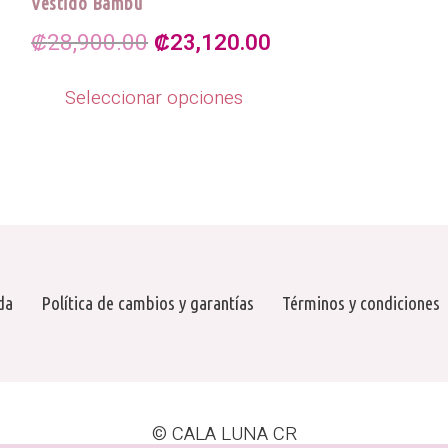
Vestido Bambú
El
El
₡
28,900.00
₡
23,120.00
precio
precio
Este
Seleccionar opciones
producto
original
actual
tiene
era:
es:
múltiples
₡28,900.00.
₡23,120.00.
variantes.
Las
opciones
se
pueden
da
Política de cambios y garantías
Términos y condiciones
elegir
en
la
página
© CALA LUNA CR
de