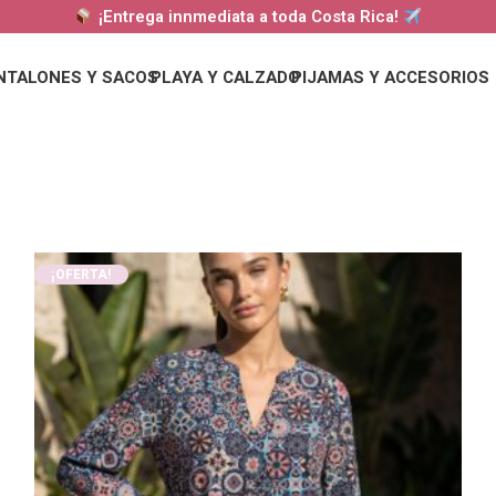
¡Entrega innmediata a toda Costa Rica!
NTALONES Y SACOS
PLAYA Y CALZADO
PIJAMAS Y ACCESORIOS
¡OFERTA!