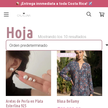
¡Entrega innmediata a toda Costa Rica!
Hoja
Mostrando los 10 resultados
¡OFERTA!
Aretes de Perla en Plata
Blusa Bellamy
Esterlina 925