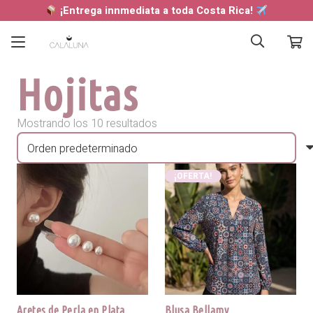
¡Entrega innmediata a toda Costa Rica!
Hojitas
Mostrando los 10 resultados
¡OFERTA!
Aretes de Perla en Plata
Blusa Bellamy