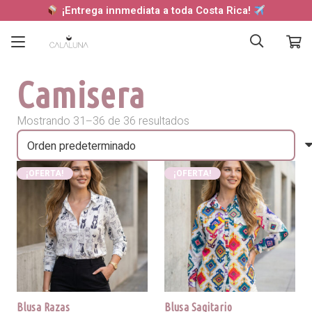
¡Entrega innmediata a toda Costa Rica!
Camisera
Mostrando 31–36 de 36 resultados
¡OFERTA!
¡OFERTA!
Blusa Razas
Blusa Sagitario