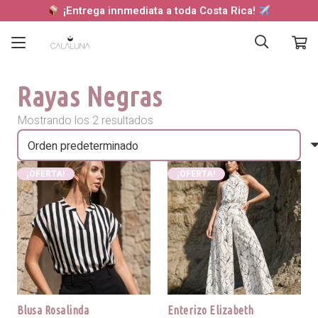
¡Entrega innmediata a toda Costa Rica!
Rayas Negras
Mostrando los 2 resultados
¡OFERTA!
¡OFERTA!
Blusa Rosalinda
Enterizo Elizabeth