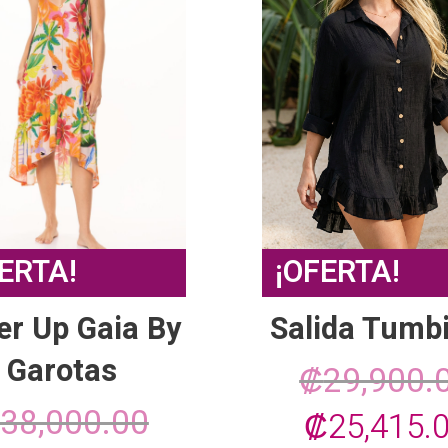
de
producto
ERTA!
¡OFERTA!
er Up Gaia By
Salida Tumbi
Garotas
₡
29,900.
38,000.00
El
₡
25,415.