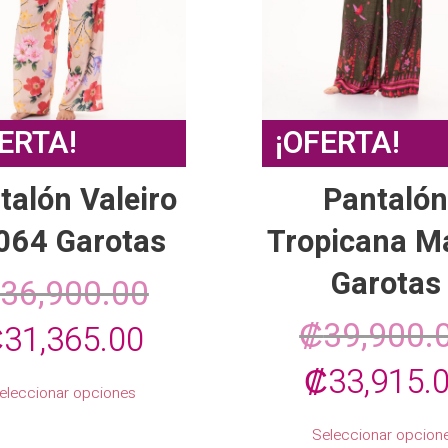
ERTA!
¡OFERTA!
talón Valeiro
Pantaló
064 Garotas
Tropicana M
Garotas
36,900.00
₡
39,900.
l
El
₡
31,365.00
El
₡
33,915.
recio
precio
Este
eleccionar opciones
producto
precio
riginal
actual
tiene
Seleccionar opcion
múltiples