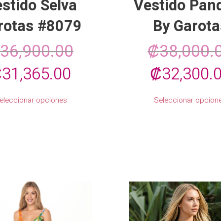
stido Selva
Vestido Pan
rotas #8079
By Garota
36,900.00
₡
38,000.
l
El
El
₡
31,365.00
₡
32,300.
recio
precio
precio
Este
eleccionar opciones
Seleccionar opcion
producto
riginal
actual
original
tiene
múltiples
ra:
es:
era:
variantes.
Las
opciones
36,900.00.
₡31,365.00.
₡38,000.0
se
pueden
elegir
en
la
página