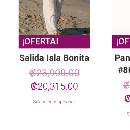
¡OFERTA!
¡OF
Salida Isla Bonita
Pan
#8
₡
23,900.00
₡
El
El
₡
20,315.00
E
precio
precio
Este
Seleccionar opciones
producto
p
original
actual
tiene
S
múltiples
o
era:
es:
variantes.
Las