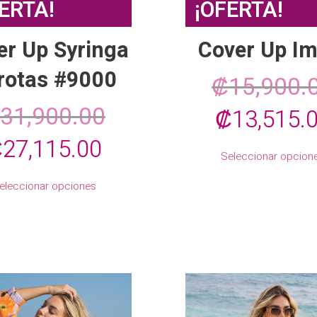
ERTA!
¡OFERTA!
er Up Syringa
Cover Up Im
rotas #9000
₡
15,900.
31,900.00
El
₡
13,515.
l
El
₡
27,115.00
precio
Seleccionar opcion
recio
precio
original
Este
eleccionar opciones
producto
riginal
actual
era:
tiene
múltiples
ra:
es:
variantes.
₡15,900.0
Las
opciones
31,900.00.
₡27,115.00.
se
pueden
elegir