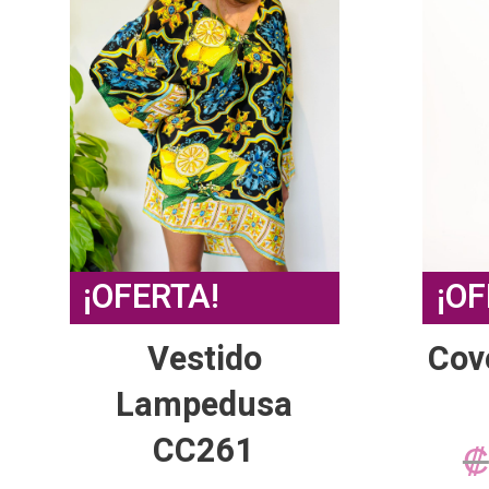
de
producto
¡OFERTA!
¡OF
Vestido
Cov
Lampedusa
CC261
₡