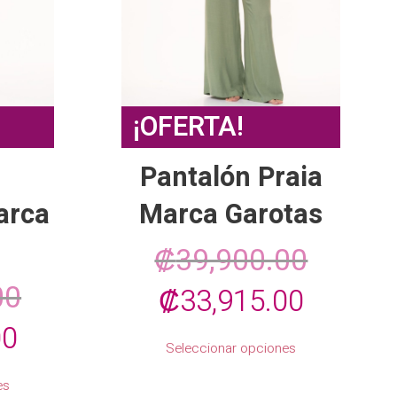
¡OFERTA!
n
Pantalón Praia
arca
Marca Garotas
₡
39,900.00
00
El
El
₡
33,915.00
El
00
precio
precio
Este
Seleccionar opciones
producto
precio
original
actual
Este
tiene
es
producto
múltiples