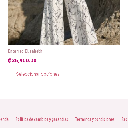
Enterizo Elizabeth
₡
36,900.00
Este
Seleccionar opciones
producto
tiene
múltiples
variantes.
Las
opciones
se
ienda
Política de cambios y garantías
Términos y condiciones
Rec
pueden