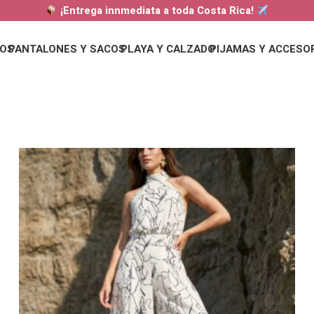
¡Entrega innmediata a toda Costa Rica!
DOS
PANTALONES Y SACOS
PLAYA Y CALZADO
PIJAMAS Y ACCESO