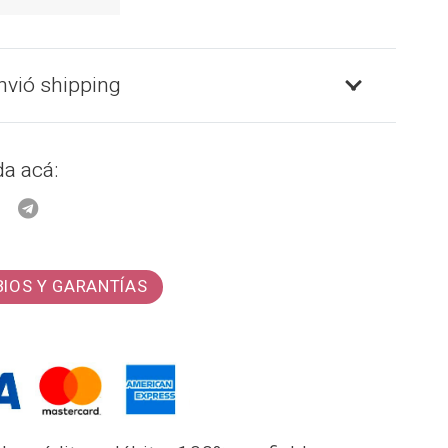
nvió shipping
a acá:
BIOS Y GARANTÍAS