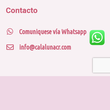
₡4
Contacto
Comuniquese vía Whatsapp
info@calalunacr.com