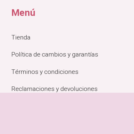
1,120.00.
Menú
Tienda
Política de cambios y garantías
Términos y condiciones
Reclamaciones y devoluciones
Quiénes Somos
Métodos de pago