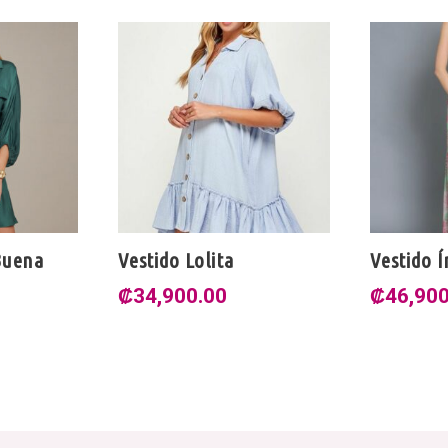
Buena
Vestido Lolita
Vestido 
₡
34,900.00
₡
46,90
ecio
tual
: