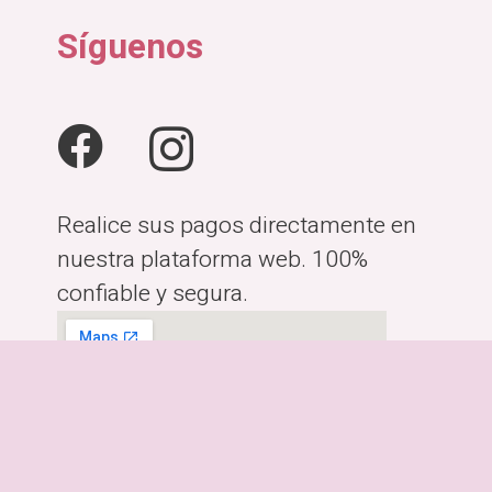
.00.
₡38,900.00.
₡3
Síguenos
Realice sus pagos directamente en
nuestra plataforma web. 100%
confiable y segura.