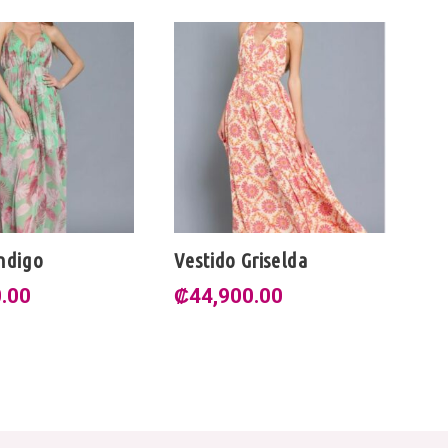
Índigo
Vestido Griselda
Ve
0.00
₡
44,900.00
₡
El
₡
pr
or
er