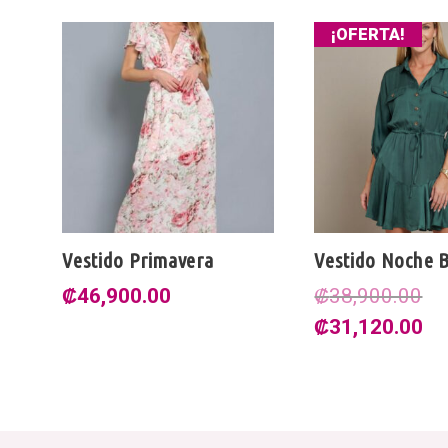
¡OFERTA!
Vestido Primavera
Vestido Noche 
₡
46,900.00
₡
38,900.00
El
El
₡
31,120.00
precio
pr
original
ac
era:
es