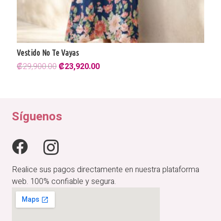
Vestido No Te Vayas
El
El
₡
29,900.00
₡
23,920.00
precio
precio
original
actual
era:
es:
₡29,900.00.
₡23,920.00.
Síguenos
Realice sus pagos directamente en nuestra plataforma
web. 100% confiable y segura.