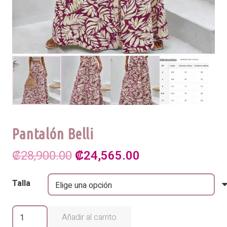
Pantalón Belli
El
El
₡
28,900.00
₡
24,565.00
precio
precio
Talla
original
actual
era:
es:
Pantalón
Añadir al carrito
Belli