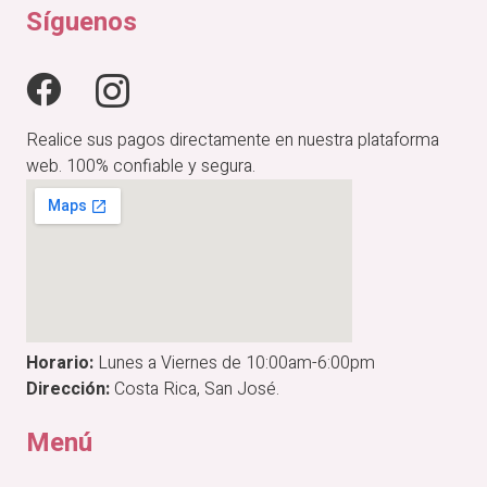
₡22,900.00.
₡19,465.00.
Síguenos
Realice sus pagos directamente en nuestra plataforma
web. 100% confiable y segura.
Horario:
Lunes a Viernes de 10:00am-6:00pm
Dirección:
Costa Rica, San José.
Menú