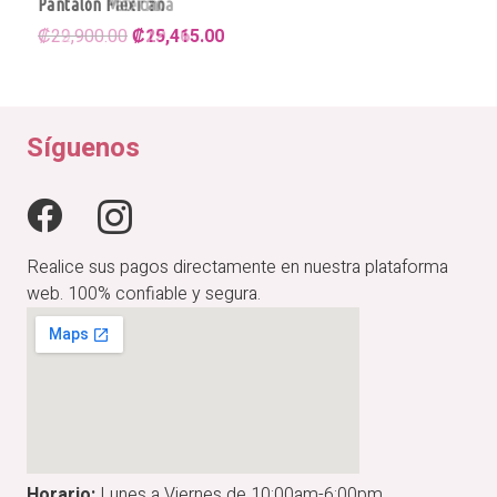
Pantalón Mexicana
El
El
₡
29,900.00
₡
25,415.00
precio
precio
original
actual
era:
es:
₡29,900.00.
₡25,415.00.
Síguenos
Realice sus pagos directamente en nuestra plataforma
web. 100% confiable y segura.
Horario:
Lunes a Viernes de 10:00am-6:00pm