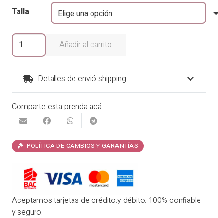
era:
es:
Talla
₡25,900.00.
₡22,015.00.
Pantalón
Añadir al carrito
Anarela
cantidad
Detalles de envió shipping
Comparte esta prenda acá:
POLÍTICA DE CAMBIOS Y GARANTÍAS
Aceptamos tarjetas de crédito.y débito. 100% confiable
y seguro.