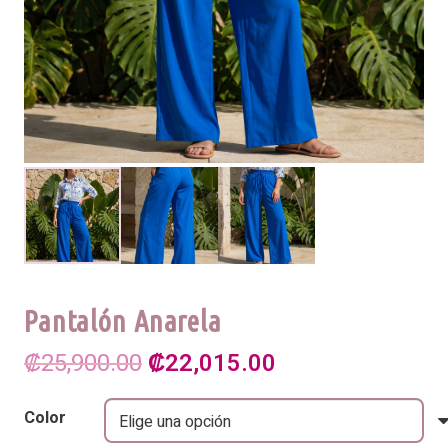
Pantalón Anarela
El
El
₡
25,900.00
₡
22,015.00
precio
precio
Color
original
actual