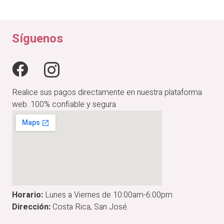
original
actual
era:
es:
₡17,900.00.
₡14,320.00.
Síguenos
Realice sus pagos directamente en nuestra plataforma
web. 100% confiable y segura.
Horario:
Lunes a Viernes de 10:00am-6:00pm
Dirección:
Costa Rica, San José.