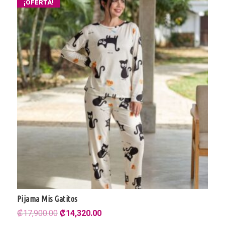
¡OFERTA!
Pijama Mis Gatitos
El
El
₡
17,900.00
₡
14,320.00
precio
precio