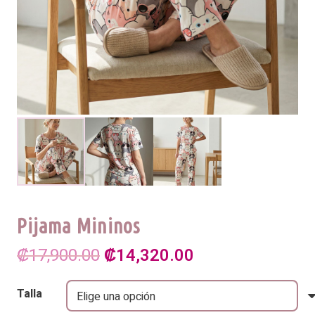
Pijama Mininos
El
El
₡
17,900.00
₡
14,320.00
precio
precio
Talla
original
actual