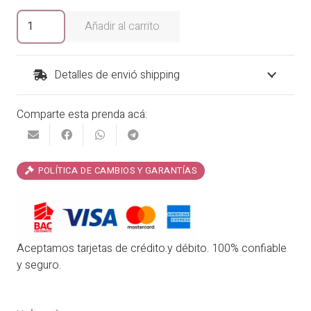
era:
es:
Pijama
Añadir al carrito
Mininos
₡17,900.00.
₡14,320.00.
cantidad
Detalles de envió shipping
Comparte esta prenda acá:
POLÍTICA DE CAMBIOS Y GARANTÍAS
Aceptamos tarjetas de crédito.y débito. 100% confiable
y seguro.