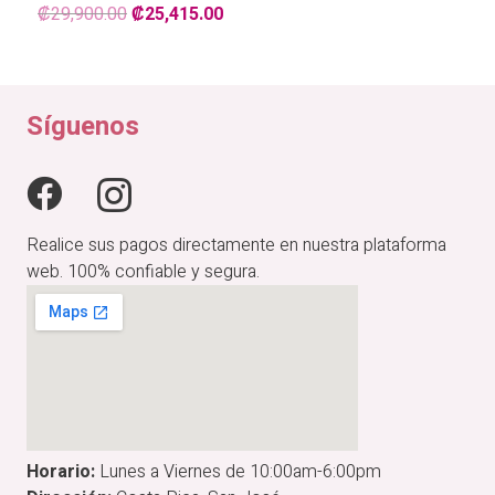
El
El
₡
29,900.00
₡
25,415.00
precio
precio
original
actual
era:
es:
₡29,900.00.
₡25,415.00.
Síguenos
Realice sus pagos directamente en nuestra plataforma
web. 100% confiable y segura.
Horario:
Lunes a Viernes de 10:00am-6:00pm