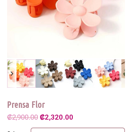
Prensa Flor
El
El
₡
2,900.00
₡
2,320.00
precio
precio