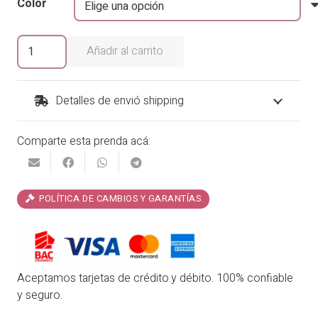
Color
original
actual
era:
es:
Prensa
Añadir al carrito
Flor
₡2,900.00.
₡2,320.00.
cantidad
Detalles de envió shipping
Comparte esta prenda acá:
POLÍTICA DE CAMBIOS Y GARANTÍAS
Aceptamos tarjetas de crédito.y débito. 100% confiable
y seguro.