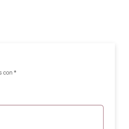
os con
*