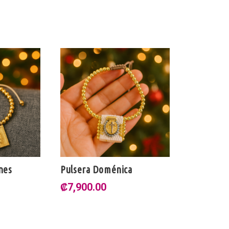
nes
Pulsera Doménica
₡
7,900.00