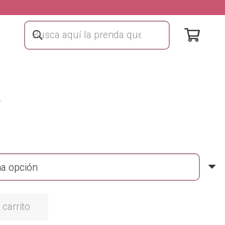
e
 carrito