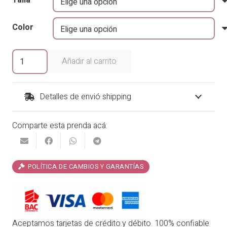
original
actual
era:
es:
Color
₡29,900.00.
₡25,415.00.
Suéter
Añadir al carrito
Anabella
cantidad
Detalles de envió shipping
Comparte esta prenda acá:
POLÍTICA DE CAMBIOS Y GARANTÍAS
Aceptamos tarjetas de crédito.y débito. 100% confiable