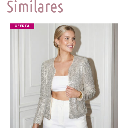
Similares
¡OFERTA!
¡OFERTA!