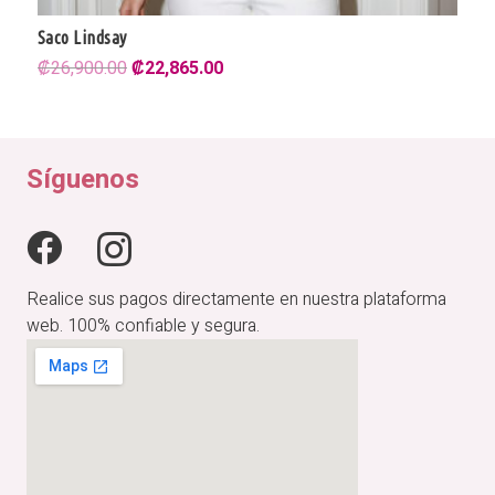
Saco Lindsay
Jersey Tortuguita
El
El
El
El
₡
₡
26,900.00
28,900.00
₡
₡
22,865.00
24,565.00
precio
precio
precio
precio
original
original
actual
actual
era:
era:
es:
es:
₡26,900.00.
₡28,900.00.
₡22,865.00.
₡24,565.00.
Síguenos
Realice sus pagos directamente en nuestra plataforma
web. 100% confiable y segura.