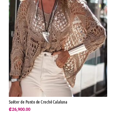
Suéter de Punto de Croché Calaluna
Jersey Cuello Tortuga
₡
₡
26,900.00
22,900.00