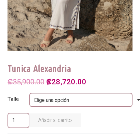
Tunica Alexandria
El
El
₡
35,900.00
₡
28,720.00
precio
precio
Talla
original
actual
era:
es:
Tunica
Añadir al carrito
Alexandria
₡35,900.00.
₡28,720.00.
cantidad