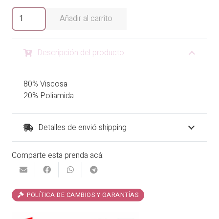
era:
es:
Vestido
Añadir al carrito
Malanga
₡29,900.00.
₡23,920.00.
cantidad
Descripción del producto
80% Viscosa
20% Poliamida
Detalles de envió shipping
Comparte esta prenda acá:
POLÍTICA DE CAMBIOS Y GARANTÍAS