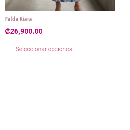
Falda Kiara
₡
26,900.00
Este
producto
Seleccionar opciones
tiene
múltiples
variantes.
Las
opciones
se
pueden
elegir
en