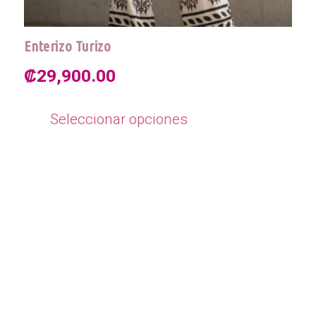
Enterizo Turizo
₡
29,900.00
Este
producto
Seleccionar opciones
tiene
múltiples
variantes.
Las
opciones
se
pueden
elegir
en