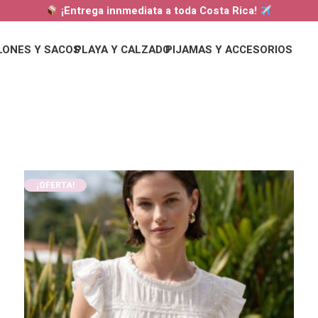
¡Entrega innmediata a toda Costa Rica!
LONES Y SACOS
PLAYA Y CALZADO
PIJAMAS Y ACCESORIOS
s
¡OFERTA!