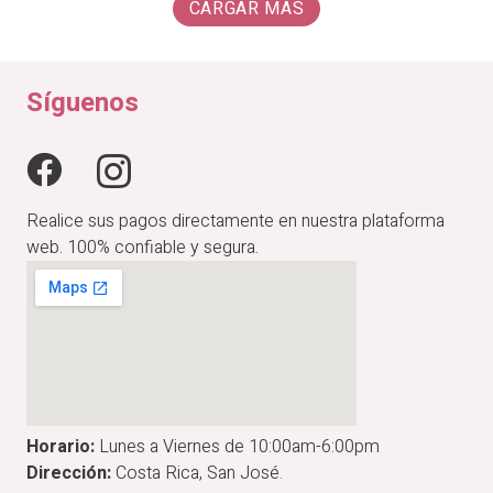
CARGAR MÁS
₡29,900.00.
₡23,9
era:
es:
₡31,900.00.
₡27,115.00.
Síguenos
Realice sus pagos directamente en nuestra plataforma
web. 100% confiable y segura.
Horario:
Lunes a Viernes de 10:00am-6:00pm
Dirección:
Costa Rica, San José.