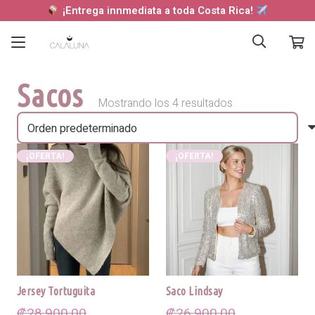
¡Entrega innmediata a toda Costa Rica!
Sacos
Mostrando los 4 resultados
¡OFERTA!
¡OFERTA!
Jersey Tortuguita
Saco Lindsay
₡
28,900.00
₡
26,900.00