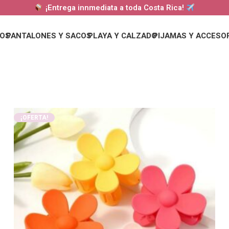
¡Entrega innmediata a toda Costa Rica!
DOS
PANTALONES Y SACOS
PLAYA Y CALZADO
PIJAMAS Y ACCESO
¡OFERTA!