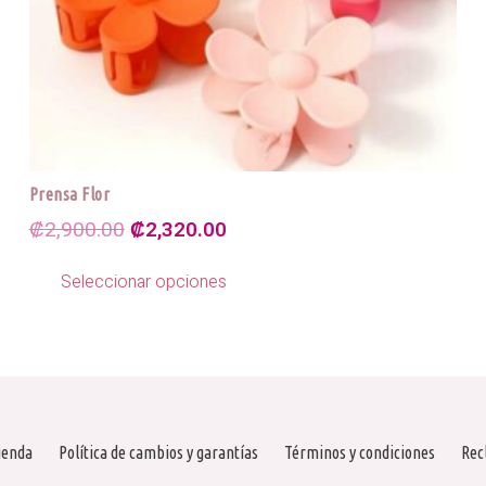
Prensa Flor
El
El
₡
2,900.00
₡
2,320.00
precio
precio
Este
Seleccionar opciones
producto
original
actual
tiene
era:
es:
múltiples
₡2,900.00.
₡2,320.00.
variantes.
Las
opciones
se
ienda
Política de cambios y garantías
Términos y condiciones
Rec
pueden