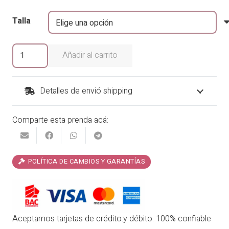
Talla
Blusa
Añadir al carrito
Isla
Levanzo
100%
Detalles de envió shipping
Algodón
CV1014
Comparte esta prenda acá:
cantidad
POLÍTICA DE CAMBIOS Y GARANTÍAS
Aceptamos tarjetas de crédito.y débito. 100% confiable