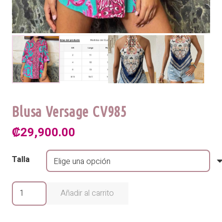
Blusa Versage CV985
₡
29,900.00
Talla
Blusa
Añadir al carrito
Versage
CV985