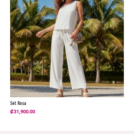
Set Rosa
₡
31,900.00