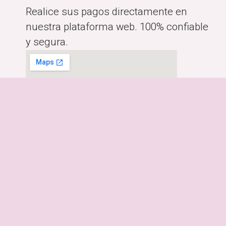
Realice sus pagos directamente en
nuestra plataforma web. 100% confiable
y segura.
Horario:
Lunes a Viernes de 10:00am-
6:00pm
Dirección:
Costa Rica, San José.