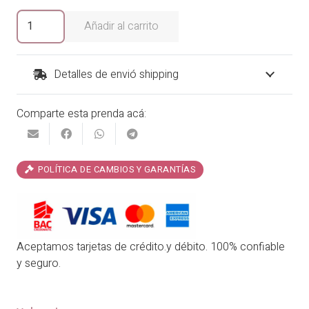
era:
es:
Falda
Añadir al carrito
Diamante
₡26,900.00.
₡21,520.00.
cantidad
Detalles de envió shipping
Comparte esta prenda acá:
POLÍTICA DE CAMBIOS Y GARANTÍAS
Aceptamos tarjetas de crédito.y débito. 100% confiable
y seguro.