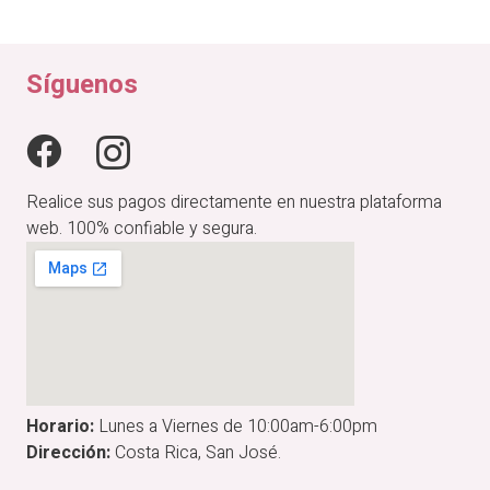
original
actual
era:
es:
₡28,900.00.
₡23,120.00.
Síguenos
Realice sus pagos directamente en nuestra plataforma
web. 100% confiable y segura.
Horario:
Lunes a Viernes de 10:00am-6:00pm
Dirección:
Costa Rica, San José.