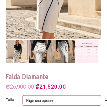
Falda Diamante
El
El
₡
26,900.00
₡
21,520.00
precio
precio
Talla
original
actual