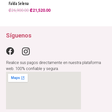
Falda Satinada Pandora
El
El
₡
28,900.00
₡
23,120.00
precio
precio
original
actual
era:
es:
₡28,900.00.
₡23,120.00.
Síguenos
Realice sus pagos directamente en nuestra plataforma
web. 100% confiable y segura.