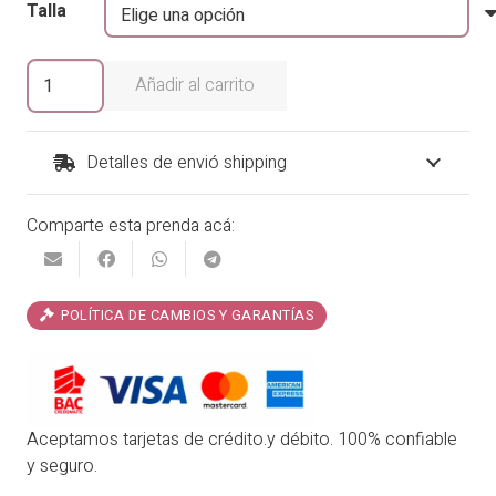
Talla
original
actual
era:
es:
Falda
Añadir al carrito
Pantalón
₡28,900.00.
₡23,120.00.
Mezclilla
cantidad
Detalles de envió shipping
Comparte esta prenda acá:
POLÍTICA DE CAMBIOS Y GARANTÍAS
Aceptamos tarjetas de crédito.y débito. 100% confiable
y seguro.