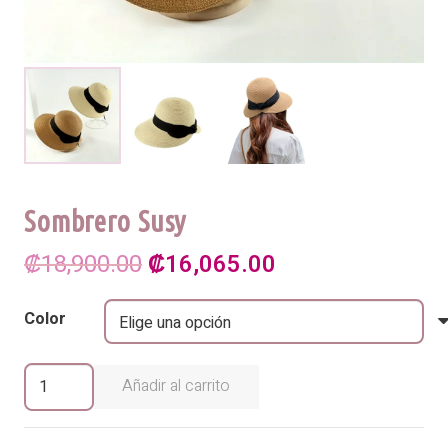
Sombrero Susy
El
El
₡
18,900.00
₡
16,065.00
precio
precio
Color
original
actual
era:
es:
Sombrero
Añadir al carrito
Susy
₡18,900.00.
₡16,065.00.
cantidad