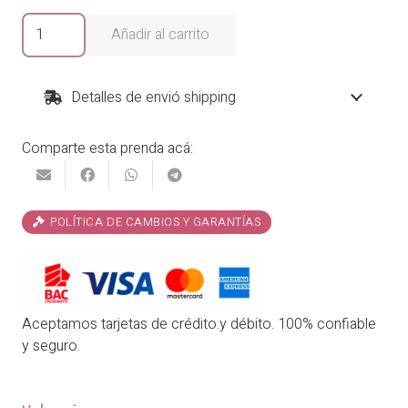
era:
es:
Blusa
Añadir al carrito
Tina
₡16,900.00.
₡13,520.00.
cantidad
Detalles de envió shipping
Comparte esta prenda acá:
POLÍTICA DE CAMBIOS Y GARANTÍAS
Aceptamos tarjetas de crédito.y débito. 100% confiable
y seguro.