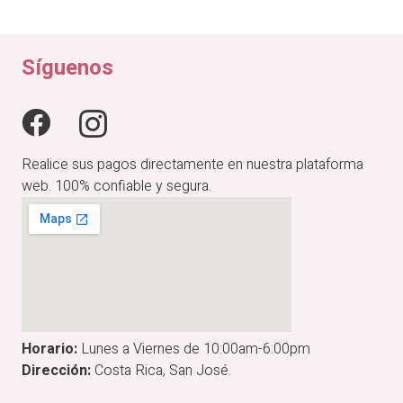
original
actual
era:
es:
₡24,900.00.
₡19,920.00.
Síguenos
Realice sus pagos directamente en nuestra plataforma
web. 100% confiable y segura.
Horario:
Lunes a Viernes de 10:00am-6:00pm
Dirección:
Costa Rica, San José.