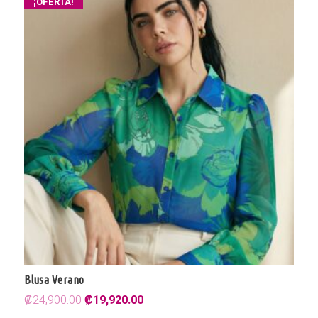
¡OFERTA!
Blusa Verano
El
El
₡
24,900.00
₡
19,920.00
precio
precio