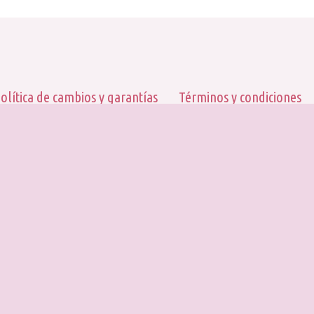
olítica de cambios y garantías
Términos y condiciones
© CALA LUNA CR
Desarrollado por
Piso83 Digital
Términos y Condiciones
Política de cambios y garantías