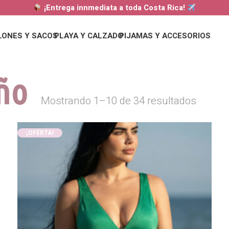
¡Entrega innmediata a toda Costa Rica!
LONES Y SACOS
PLAYA Y CALZADO
PIJAMAS Y ACCESORIOS
ño
Mostrando 1–10 de 34 resultados
¡OFERTA!