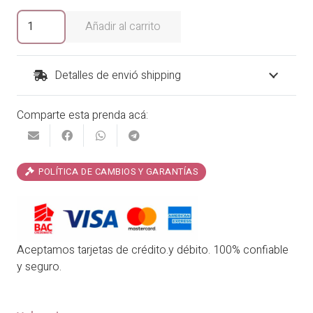
era:
es:
Entero
Añadir al carrito
Color
₡39,900.00.
₡33,915.00.
Mix
by
Detalles de envió shipping
Phax
cantidad
Comparte esta prenda acá:
POLÍTICA DE CAMBIOS Y GARANTÍAS
Aceptamos tarjetas de crédito.y débito. 100% confiable
y seguro.