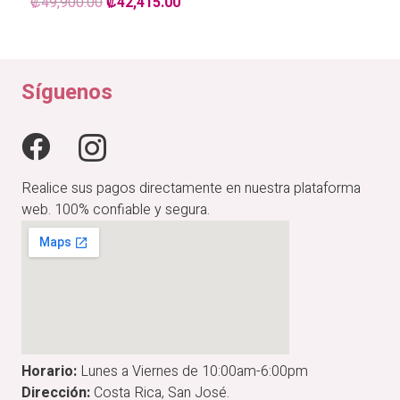
El
El
₡
49,900.00
₡
42,415.00
precio
precio
original
actual
era:
es:
₡49,900.00.
₡42,415.00.
Síguenos
Realice sus pagos directamente en nuestra plataforma
web. 100% confiable y segura.
Horario:
Lunes a Viernes de 10:00am-6:00pm
Dirección:
Costa Rica, San José.