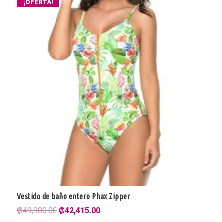
¡OFERTA!
Vestido de baño entero Phax Zipper
El
El
₡
49,900.00
₡
42,415.00
precio
precio