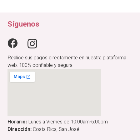
original
actual
era:
es:
₡49,900.00.
₡42,415.00.
Síguenos
Realice sus pagos directamente en nuestra plataforma
web. 100% confiable y segura.
Horario:
Lunes a Viernes de 10:00am-6:00pm
Dirección:
Costa Rica, San José.