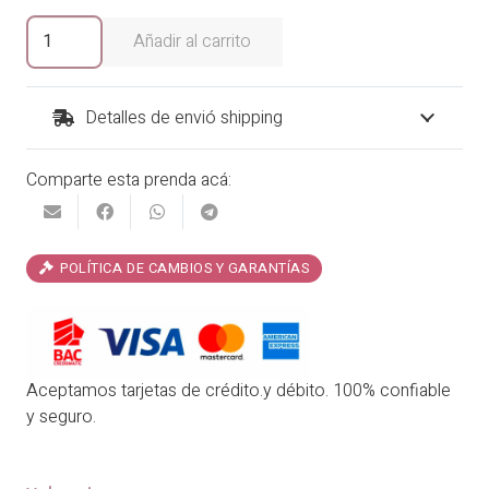
era:
es:
Entero
Añadir al carrito
Milonga
₡39,900.00.
₡33,915.00.
cantidad
Detalles de envió shipping
Comparte esta prenda acá:
POLÍTICA DE CAMBIOS Y GARANTÍAS
Aceptamos tarjetas de crédito.y débito. 100% confiable
y seguro.