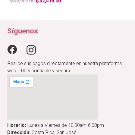
El
El
₡
49,900.00
₡
42,415.00
precio
precio
original
actual
era:
es:
₡49,900.00.
₡42,415.00.
Síguenos
Realice sus pagos directamente en nuestra plataforma
web. 100% confiable y segura.
Horario:
Lunes a Viernes de 10:00am-6:00pm
Dirección:
Costa Rica, San José.