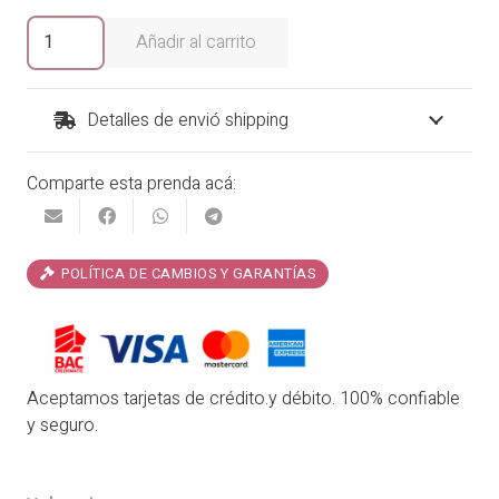
era:
es:
Entero
Añadir al carrito
Marinero
₡30,900.00.
₡26,265.00.
by
Garotas
Detalles de envió shipping
cantidad
Comparte esta prenda acá:
POLÍTICA DE CAMBIOS Y GARANTÍAS
Aceptamos tarjetas de crédito.y débito. 100% confiable
y seguro.