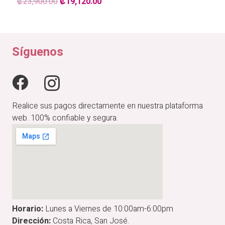
El
El
₡
23,900.00
₡
19,120.00
precio
precio
original
actual
era:
es:
₡23,900.00.
₡19,120.00.
Síguenos
Realice sus pagos directamente en nuestra plataforma
web. 100% confiable y segura.
Horario:
Lunes a Viernes de 10:00am-6:00pm
Dirección:
Costa Rica, San José.