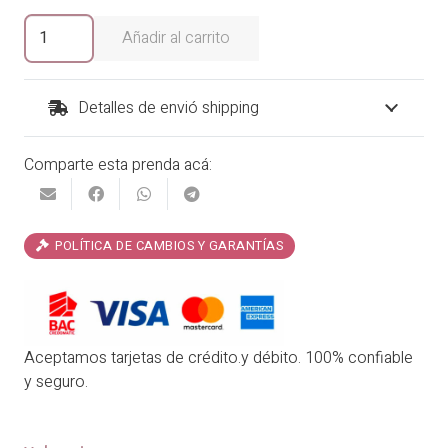
era:
es:
Blusa
Añadir al carrito
Mezclilla
₡25,900.00.
₡20,720.00.
Loredana
cantidad
Detalles de envió shipping
Comparte esta prenda acá:
POLÍTICA DE CAMBIOS Y GARANTÍAS
Aceptamos tarjetas de crédito.y débito. 100% confiable
y seguro.