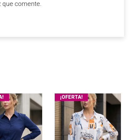
z que comente.
A!
¡OFERTA!