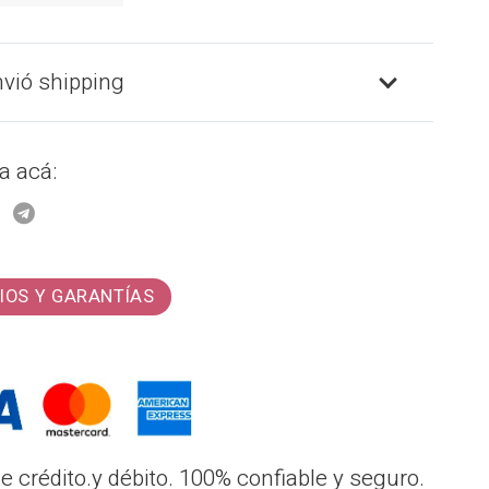
nvió shipping
a acá:
IOS Y GARANTÍAS
 crédito.y débito. 100% confiable y seguro.