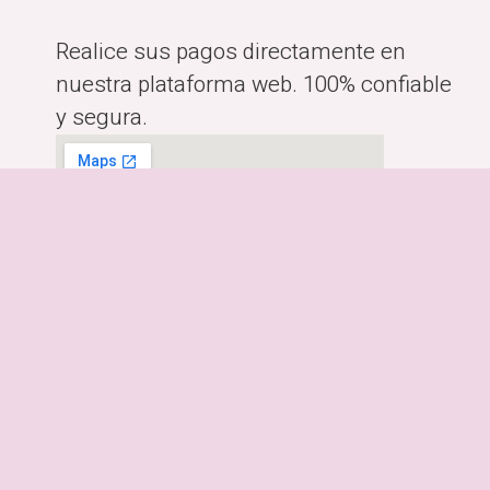
Realice sus pagos directamente en
nuestra plataforma web. 100% confiable
y segura.
Horario:
Lunes a Viernes de 10:00am-
6:00pm
Dirección:
Costa Rica, San José.