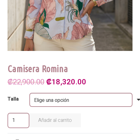
Camisera Romina
El
El
₡
22,900.00
₡
18,320.00
precio
precio
Talla
original
actual
era:
es:
Camisera
Añadir al carrito
Romina
₡22,900.00.
₡18,320.00.
cantidad