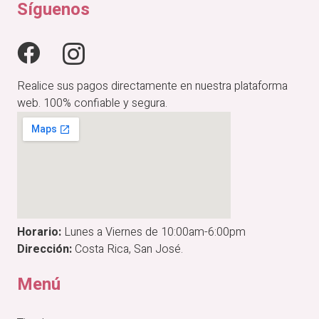
₡2,900.00.
₡2,320.00.
Síguenos
Realice sus pagos directamente en nuestra plataforma
web. 100% confiable y segura.
Horario:
Lunes a Viernes de 10:00am-6:00pm
Dirección:
Costa Rica, San José.
Menú