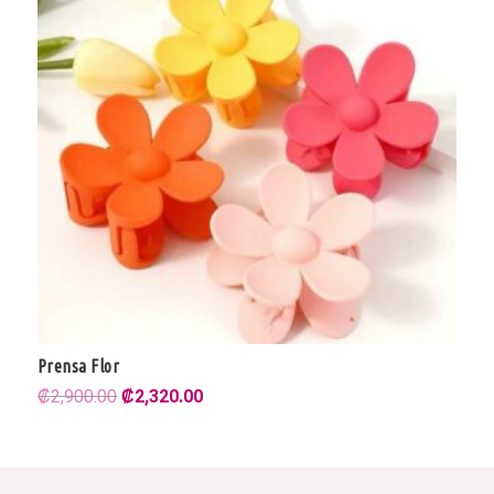
Prensa Flor
El
El
₡
2,900.00
₡
2,320.00
precio
precio
original
actual
era:
es: