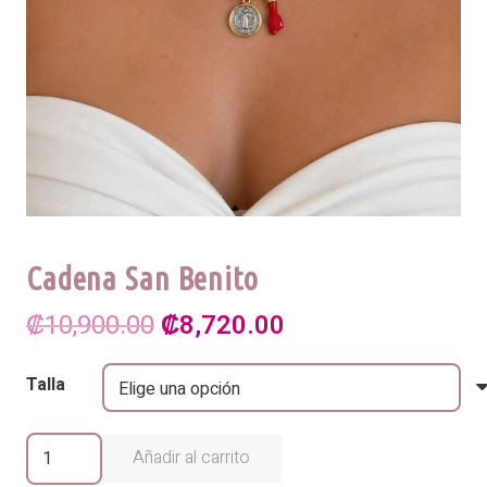
Cadena San Benito
El
El
₡
10,900.00
₡
8,720.00
precio
precio
Talla
original
actual
era:
es:
Cadena
Añadir al carrito
San
₡10,900.00.
₡8,720.00.