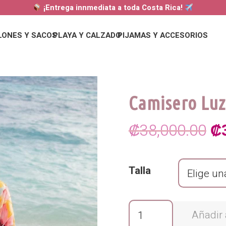
¡Entrega innmediata a toda Costa Rica!
LONES Y SACOS
PLAYA Y CALZADO
PIJAMAS Y ACCESORIOS
Camisero Luz
El
₡
38,000.00
₡
pr
Talla
or
er
Camisero
Añadir 
₡3
Luziana