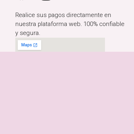
Realice sus pagos directamente en
nuestra plataforma web. 100% confiable
y segura.
Horario:
Lunes a Viernes de 10:00am-
6:00pm
Dirección:
Costa Rica, San José.