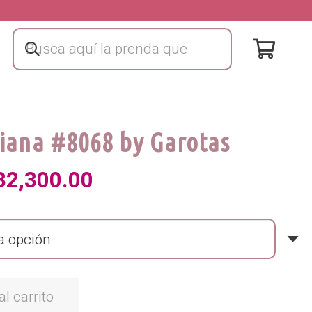
iana #8068 by Garotas
El
32,300.00
ecio
precio
iginal
actual
a:
es:
al carrito
8,000.00.
₡32,300.00.