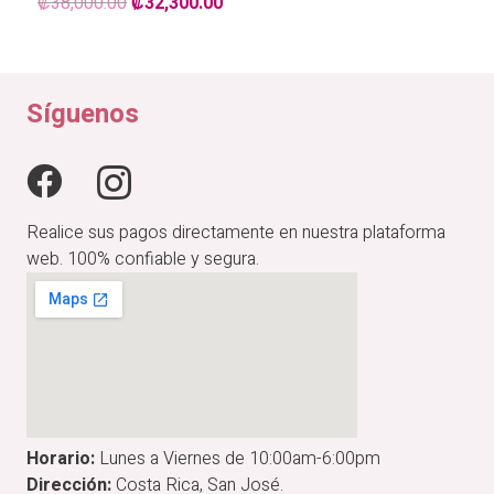
El
El
₡
38,000.00
₡
32,300.00
precio
precio
original
actual
era:
es:
₡38,000.00.
₡32,300.00.
Síguenos
Realice sus pagos directamente en nuestra plataforma
web. 100% confiable y segura.
Horario:
Lunes a Viernes de 10:00am-6:00pm
Dirección:
Costa Rica, San José.