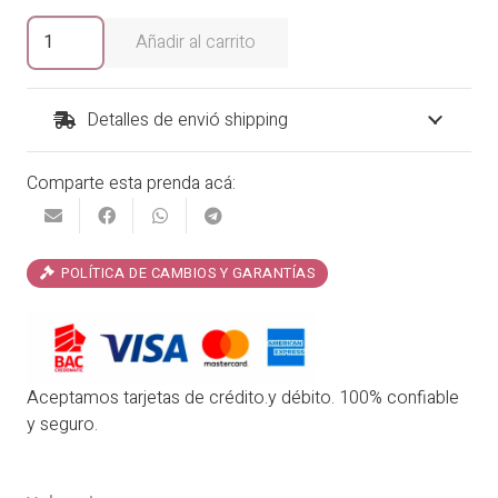
era:
es:
Vestido
Añadir al carrito
Charlestón
₡29,900.00.
₡25,415.00.
by
Phax
Detalles de envió shipping
cantidad
Comparte esta prenda acá:
POLÍTICA DE CAMBIOS Y GARANTÍAS
Aceptamos tarjetas de crédito.y débito. 100% confiable
y seguro.