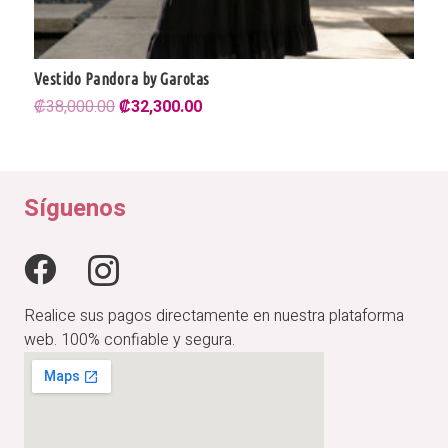
Vestido Pandora by Garotas
El
El
₡
38,000.00
₡
32,300.00
precio
precio
original
actual
era:
es:
₡38,000.00.
₡32,300.00.
Síguenos
Realice sus pagos directamente en nuestra plataforma
web. 100% confiable y segura.