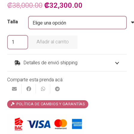
El
El
₡
38,000.00
₡
32,300.00
precio
precio
Talla
original
actual
era:
es:
Cover
Añadir al carrito
Up
₡38,000.00.
₡32,300.00.
Gaia
by
Detalles de envió shipping
Garotas
cantidad
Comparte esta prenda acá:
POLÍTICA DE CAMBIOS Y GARANTÍAS