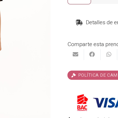
₡
Garotas
#8079
Detalles de e
cantidad
Comparte esta prend
POLÍTICA DE CAM