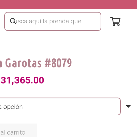
a Garotas #8079
l
El
₡
31,365.00
recio
precio
riginal
actual
ra:
es:
al carrito