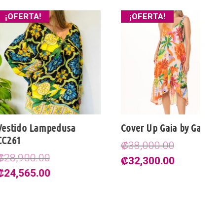
A!
¡OFERTA!
Lampedusa
Cover Up Gaia by Garotas
Sa
₡
38,000.00
₡
.00
El
El
El
₡
32,300.00
₡
El
5.00
precio
precio
pr
precio
original
actual
or
actual
era:
es:
er
es: