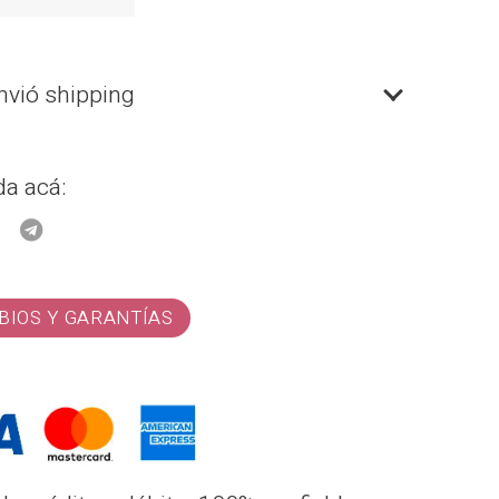
36,900.00.
₡31,365.00.
nvió shipping
a acá:
BIOS Y GARANTÍAS