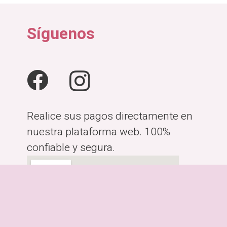
.00.
₡35,900.00.
₡24,412.00.
₡38,000.00.
₡2
Síguenos
Realice sus pagos directamente en
nuestra plataforma web. 100%
confiable y segura.