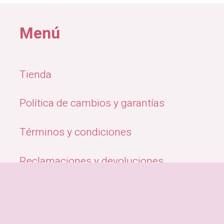
5,840.00.
₡39,900.00.
₡27,132.00.
₡28,900
Menú
Tienda
Política de cambios y garantías
Términos y condiciones
Reclamaciones y devoluciones
Quiénes Somos
Métodos de pago