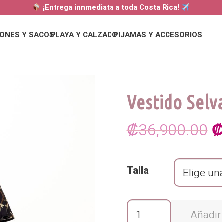
¡Entrega innmediata a toda Costa Rica!
ONES Y SACOS
PLAYA Y CALZADO
PIJAMAS Y ACCESORIOS
Vestido Selv
E
₡
36,900.00
p
Talla
o
e
Vestido
Añadir 
Selva